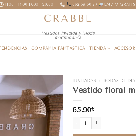
11:00 - 14:00 17:00 - 20:00
662 59 50 77
ENVÍO GRATIS 
Vestidos invitada y Moda
mediterránea
 TENDENCIAS
COMPAÑIA FANTÁSTICA
TIENDA
ACCESOR
INVITADAS
/
BODAS DE DIA
Vestido floral 
65.90
€