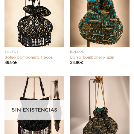
BOLSOS
BOLSOS
Bolso bombonero flecos
Bolso bombonero azul
49.95
€
34.90
€
SIN EXISTENCIAS