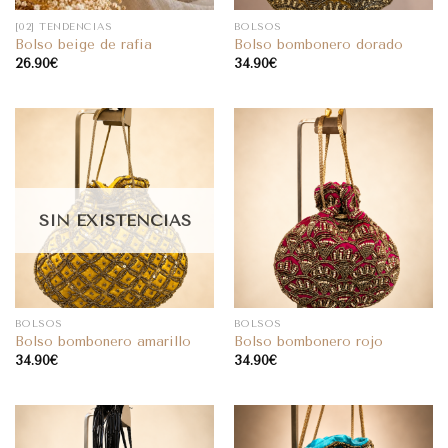
[02] TENDENCIAS
BOLSOS
Bolso beige de rafia
Bolso bombonero dorado
26.90
€
34.90
€
SIN EXISTENCIAS
BOLSOS
BOLSOS
Bolso bombonero amarillo
Bolso bombonero rojo
34.90
€
34.90
€