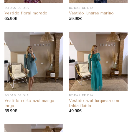
BODAS DE DIA
BODAS DE DIA
Vestido floral morado
Vestido lunares marino
65.90
€
59.90
€
BODAS DE DIA
BODAS DE DIA
Vestido corto azul manga
Vestido azul turquesa con
larga
falda fluida
39.90
€
49.90
€