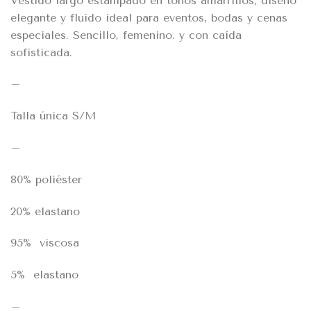
Vestido largo estampado en tonos amarrillos, diseño
elegante y fluido ideal para eventos, bodas y cenas
especiales. Sencillo, femenino. y con caída
sofisticada.
–
Talla única S/M
–
80% poliéster
20% elastano
95% viscosa
5% elastano
–