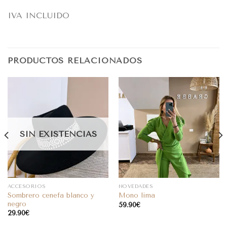
IVA INCLUIDO
PRODUCTOS RELACIONADOS
SIN EXISTENCIAS
ACCESORIOS
NOVEDADES
Sombrero cenefa blanco y
Mono lima
negro
59.90
€
29.90
€