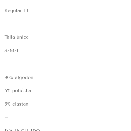
Regular fit
–
Talla única
S/M/L
–
90% algodón
5% poliéster
5% elastan
–
IVA INCLUIDO