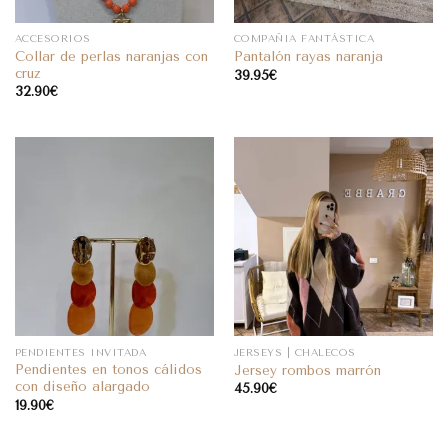
ACCESORIOS
COMPAÑIA FANTÁSTICA
Collar de perlas naranjas con
Pantalón rayas naranja
cruz
39.95
€
32.90
€
PENDIENTES INVITADA
JERSEYS | CHALECOS
Pendientes en tonos cálidos
Jersey rombos marrón
con diseño alargado
45.90
€
19.90
€