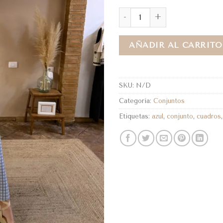
AÑADIR AL CARRITO
SKU:
N/D
Categoría:
Conjuntos
Etiquetas:
azul
,
conjunto
,
cuadros