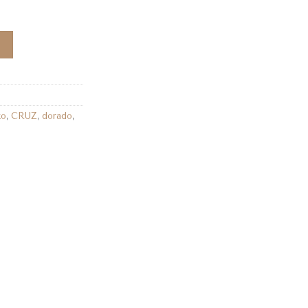
to
,
CRUZ
,
dorado
,