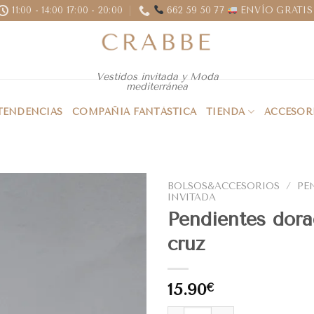
11:00 - 14:00 17:00 - 20:00
662 59 50 77
ENVÍO GRATIS 
Vestidos invitada y Moda
mediterránea
 TENDENCIAS
COMPAÑIA FANTÁSTICA
TIENDA
ACCESOR
BOLSOS&ACCESORIOS
/
PE
INVITADA
Pendientes dor
cruz
15.90
€