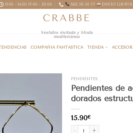
11:00 - 14:00 17:00 - 20:00
662 59 50 77
ENVÍO GRATIS 
Vestidos invitada y Moda
mediterránea
 TENDENCIAS
COMPAÑIA FANTÁSTICA
TIENDA
ACCESOR
PENDIENTES
Pendientes de a
dorados estruct
15.90
€