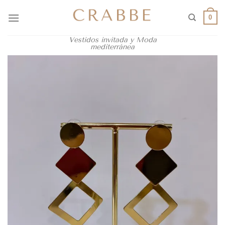
0
Vestidos invitada y Moda
mediterránea