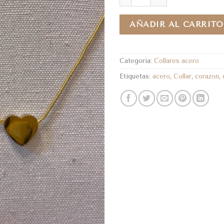
AÑADIR AL CARRITO
Categoría:
Collares acero
Etiquetas:
acero
,
Collar
,
corazon
,