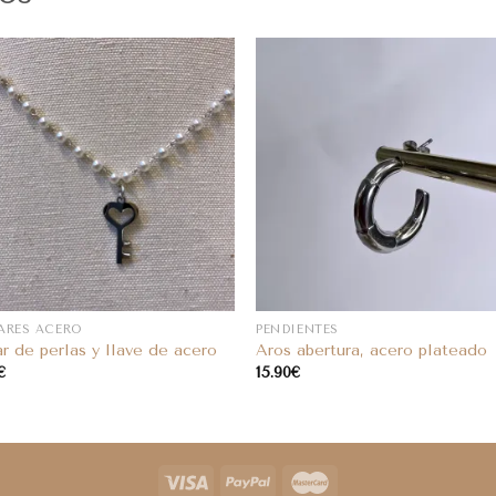
ARES ACERO
PENDIENTES
ar de perlas y llave de acero
Aros abertura, acero plateado
€
15.90
€