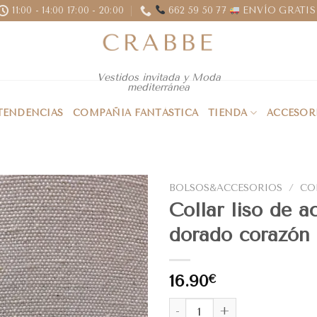
11:00 - 14:00 17:00 - 20:00
662 59 50 77
ENVÍO GRATIS 
Vestidos invitada y Moda
mediterránea
 TENDENCIAS
COMPAÑIA FANTÁSTICA
TIENDA
ACCESOR
BOLSOS&ACCESORIOS
/
CO
Collar liso de a
dorado corazón
16.90
€