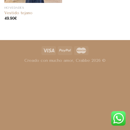
NOVEDADES
Vestido tejano
49.90
€
Creado con mucho amor, Crabbe 2026 ©