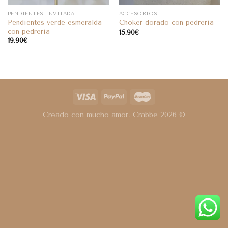
PENDIENTES INVITADA
ACCESORIOS
Pendientes verde esmeralda
Choker dorado con pedrería
con pedrería
15.90
€
19.90
€
Creado con mucho amor, Crabbe 2026 ©