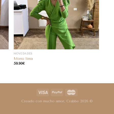
NOVEDADES
Mono lima
59.90
€
Creado con mucho amor, Crabbe 2026 ©