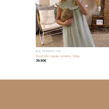
[02] TENDENCIAS
Vestido rayas verano lima
39.90
€