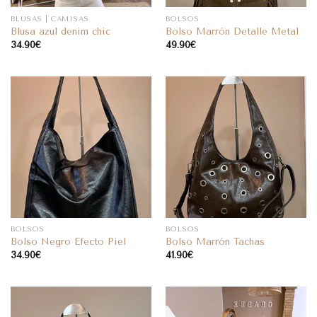
BLUSAS | CAMISAS
BOLSOS
Blusa azul denim chic
Bolso Marrón Detalle Metal
34.90
€
49.90
€
BOLSOS
BOLSOS
Bolso Negro Efecto Piel
Bolso Marrón Tachas
34.90
€
41.90
€