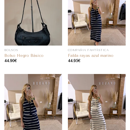
BOLSOS
COMPAÑIA FANTÁSTICA
Bolso Negro Básico
Falda rayas azul marino
44.90
€
44.95
€