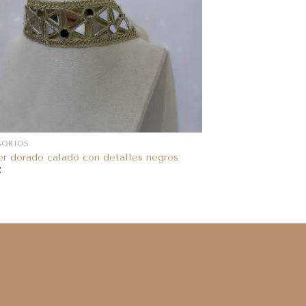
SORIOS
r dorado calado con detalles negros
€