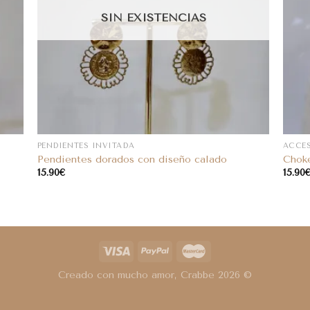
SIN EXISTENCIAS
PENDIENTES INVITADA
ACCE
Pendientes dorados con diseño calado
Choke
15.90
€
15.90
Creado con mucho amor, Crabbe 2026 ©