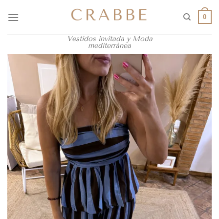
0
Vestidos invitada y Moda
mediterránea